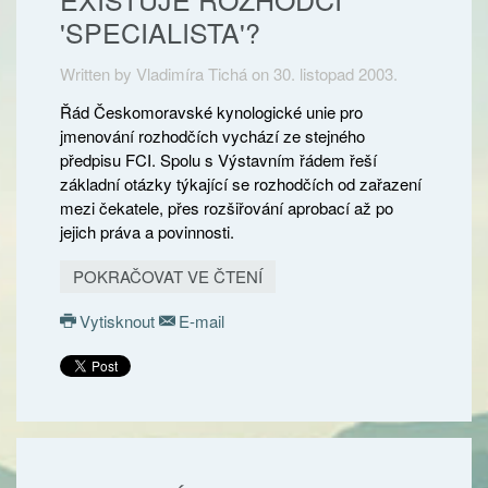
'SPECIALISTA'?
Written by Vladimíra Tichá on
30. listopad 2003
.
Řád Českomoravské kynologické unie pro
jmenování rozhodčích vychází ze stejného
předpisu FCI. Spolu s Výstavním řádem řeší
základní otázky týkající se rozhodčích od zařazení
mezi čekatele, přes rozšiřování aprobací až po
jejich práva a povinnosti.
POKRAČOVAT VE ČTENÍ
Vytisknout
E-mail