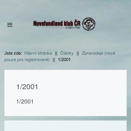
Jste zde:
Hlavní stránka
||
Články
||
Zpravodaje (nové
pouze pro registrované)
||
1/2001
1/2001
1/2001