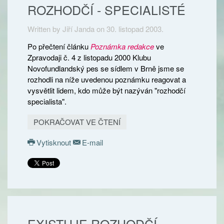
ROZHODČÍ - SPECIALISTÉ
Written by Jiří Janda on
30. listopad 2003
.
Po přečtení článku
Poznámka redakce
ve
Zpravodaji č. 4 z listopadu 2000 Klubu
Novofundlandský pes se sídlem v Brně jsme se
rozhodli na níže uvedenou poznámku reagovat a
vysvětlit lidem, kdo může být nazýván "rozhodčí
specialista".
POKRAČOVAT VE ČTENÍ
Vytisknout
E-mail
EXISTUJE ROZHODČÍ