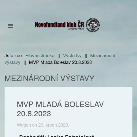
Jste zde:
Hlavní stránka
||
Výsledky
||
Mezinárodní
výstavy
||
MVP Mladá Boleslav 20.8.2023
MEZINÁRODNÍ VÝSTAVY
MVP MLADÁ BOLESLAV
20.8.2023
Written on
26. srpen 2023
.