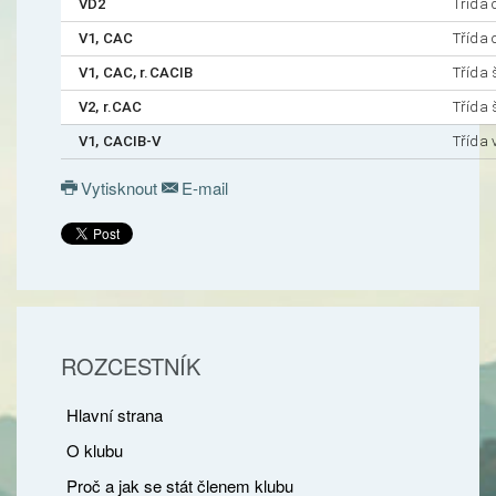
VD2
Třída 
V1, CAC
Třída 
V1, CAC, r.CACIB
Třída
V2, r.CAC
Třída
V1, CACIB-V
Třída 
Vytisknout
E-mail
ROZCESTNÍK
Hlavní strana
O klubu
Proč a jak se stát členem klubu