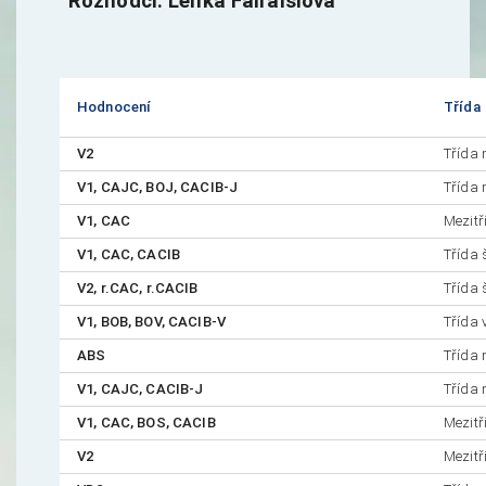
Rozhodčí: Lenka Fairaislová
Hodnocení
Třída
V2
Třída
V1, CAJC, BOJ, CACIB-J
Třída
V1, CAC
Mezitř
V1, CAC, CACIB
Třída
V2, r.CAC, r.CACIB
Třída
V1, BOB, BOV, CACIB-V
Třída 
ABS
Třída
V1, CAJC, CACIB-J
Třída
V1, CAC, BOS, CACIB
Mezitř
V2
Mezitř